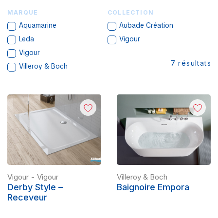
MARQUE
COLLECTION
Aquamarine
Aubade Création
Leda
Vigour
Vigour
7
résultats
Villeroy & Boch
Vigour
-
Vigour
Villeroy & Boch
Derby Style –
Baignoire Empora
Receveur