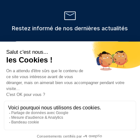
Restez informé de nos dernières actualités
Veuillez
Les informations recueillies via ce formulaire sont stockées et
utilisées uniquement pour traiter votre demande,
laisser
conformément au RGPD.
ce
champ
vide.