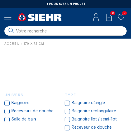
VOUS AVEZ UN PROJET
0
0
salle de bain
ACCUEIL
170 X 75 CM
»
carrelage
outillage
photovoltaïque
matériaux
aménagement
UNIVERS
TYPE
Baignoire
Baignoire d'angle
Receveurs de douche
Baignoire rectangulaire
Salle de bain
Baignoire îlot / semi-îlot
Receveur de douche