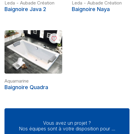
Leda
-
Aubade Création
Leda
-
Aubade Création
Baignoire Java 2
Baignoire Naya
Aquamarine
Baignoire Quadra
Vous avez un projet ?
Nos équipes sont à votre disposition pour …