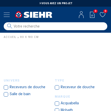
VOUS AVEZ UN PROJET
0
0
salle de bain
ACCUEIL
80 X 180 CM
»
carrelage
outillage
photovoltaïque
matériaux
aménagement
UNIVERS
TYPE
Receveurs de douche
Receveur de douche
Salle de bain
MARQUE
Acquabella
Mcbath