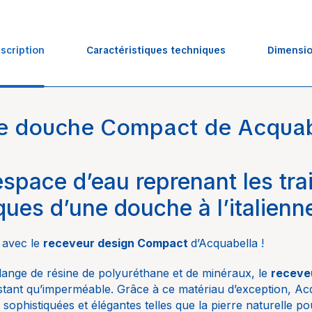
scription
Caractéristiques techniques
Dimensi
e douche Compact de Acquab
 / 160 / 180 cm x H. 27 à 29 mm.
Salle d
/ 160 / 180 / 200 cm x H. 25 à 29 mm.
Acquab
0 / 160 / 180 / 200 cm x H. 25 à 29 mm
espace d’eau reprenant les tra
Aubade
ques d’une douche à l’italienn
L. 80 x
160 / 1
 avec le
receveur design Compact
d’Acquabella !
mm. L. 
140 / 1
ange de résine de polyuréthane et de minéraux, le
receve
x H. 25
istant qu’imperméable. Grâce à ce matériau d’exception, Ac
100 / 1
sophistiquées et élégantes telles que la pierre naturelle pou