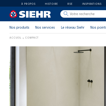
À PROPOS
HISTOIRE
RSE
INSPIRATIONS
salle de bain
carrelage
Nos produits
Nos services
Le réseau Siehr
Nos point
outillage
ACCUEIL
COMPACT
»
photovoltaïque
matériaux
aménagement