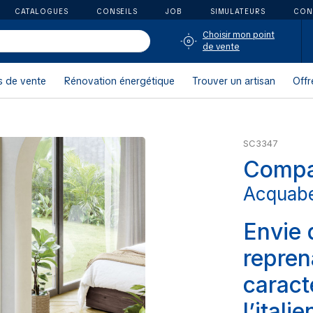
CATALOGUES
CONSEILS
JOB
SIMULATEURS
CON
Choisir mon point
de vente
s de vente
Rénovation énergétique
Trouver un artisan
Offr
SC3347
Compa
Acquabe
Envie 
reprena
caract
l’itali