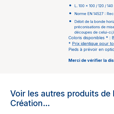
L. 100 x 100 / 120 / 14
Pieds
Norme EN 14527 : Rece
Débit de la bonde horiz
préconisations de mise
découpes de celui-ci,l
Coloris disponibles * : 
*
Prix identique pour to
Pieds à prévoir en opti
Merci de vérifier la di
Voir les autres produits de
Création…