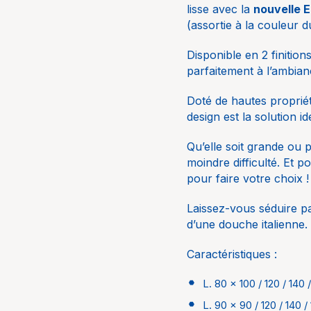
lisse avec la
nouvelle 
(assortie à la couleur 
Norme EN 14527
Disponible en 2 finitio
parfaitement à l’ambian
Débit de la bonde
Doté de hautes proprié
design est la solution 
Qu’elle soit grande ou 
moindre difficulté. Et 
pour faire votre choix !
Laissez-vous séduire pa
d’une douche italienne.
Caractéristiques :
L. 80 x 100 / 120 / 140
Coloris disponible
L. 90 x 90 / 120 / 140 