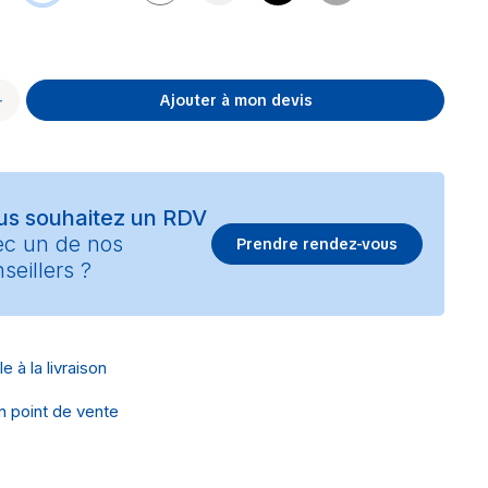
Ajouter à mon devis
us souhaitez un RDV
ec un de nos
Prendre rendez-vous
seillers ?
e à la livraison
en point de vente