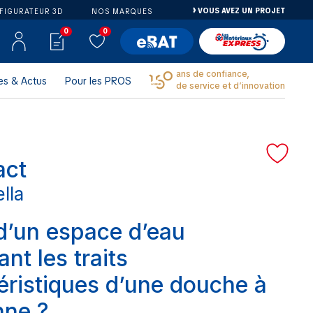
VOUS AVEZ UN PROJET
FIGURATEUR 3D
NOS MARQUES
0
0
ans de confiance,
es & Actus
Pour les PROS
de service et d’innovation
ct
lla
d’un espace d’eau
nt les traits
éristiques d’une douche à
enne ?