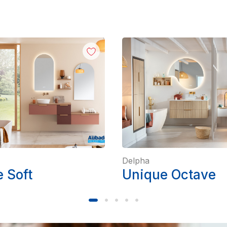
Delpha
 Soft
Unique Octave