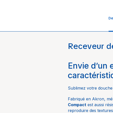
De
Receveur d
L. 80 x 100 / 120 / 140
Univers
L. 90 x 90 / 120 / 140 
Marque
L. 100 x 100 / 120 / 14
Envie d’un 
Collection
caractéristi
Dimensions
Sublimez votre douche
Fabriqué en Akron, mél
Compact
est aussi rés
reproduire des textures 