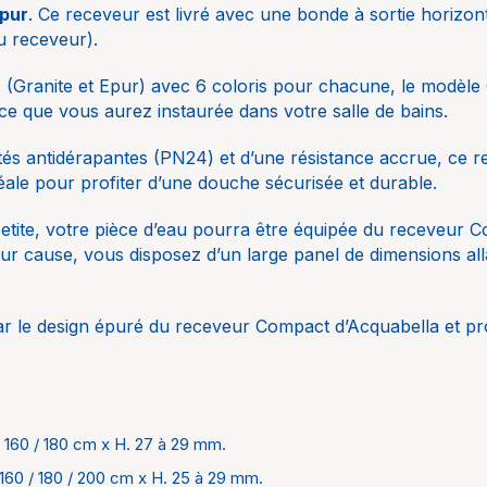
/ 200 
Epur
. Ce receveur est livré avec une bonde à sortie horizont
du receveur).
Receve
usage d
ns (Granite et Epur) avec 6 coloris pour chacune, le modèle
1
ce que vous aurez instaurée dans votre salle de bains.
 horizontale
18-22 L
tés antidérapantes (PN24) et d’une résistance accrue, ce 
sur un 
idéale pour profiter d’une douche sécurisée et durable.
x 120 c
préconi
petite, votre pièce d’eau pourra être équipée du receveur C
oeuvre 
pour cause, vous disposez d’un large panel de dimensions a
élément
la surf
les déc
r le design épuré du receveur Compact d’Acquabella et prof
positio
douche
suscept
varier 
 / 160 / 180 cm x H. 27 à 29 mm.
s
Blanc, 
/ 160 / 180 / 200 cm x H. 25 à 29 mm.