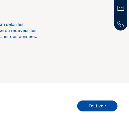
 Lava
ir en option
 cm selon les
ce du receveur, les
varier ces données.
Tout voir