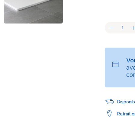
Vo
av
con
Disponibl
Retrait 