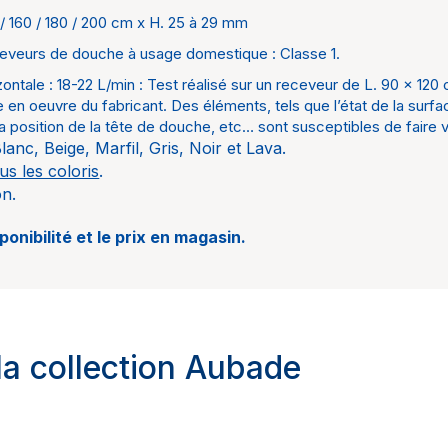
Noir et
0 / 160 / 180 / 200 cm x H. 25 à 29 mm
à prévo
veurs de douche à usage domestique : Classe 1.
ontale : 18-22 L/min :
Test réalisé sur un receveur de L. 90 x 120
 en oeuvre du fabricant. Des éléments, tels que l’état de la surfa
a position de la tête de douche, etc… sont susceptibles de faire 
Blanc, Beige, Marfil, Gris, Noir et Lava.
us les coloris
.
on.
sponibilité et le prix en magasin.
 la collection Aubade