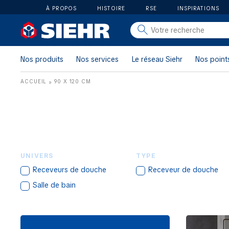
À PROPOS
HISTOIRE
RSE
INSPIRATIONS
salle de bain
carrelage
Nos produits
Nos services
Le réseau Siehr
Nos point
outillage
ACCUEIL
90 X 120 CM
»
photovoltaïque
matériaux
aménagement
UNIVERS
TYPE
Receveurs de douche
Receveur de douche
Salle de bain