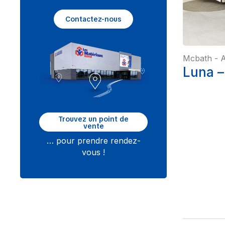
Contactez-nous
Mcbath
-
A
Luna –
Trouvez un point de
vente
… pour prendre rendez-
vous !