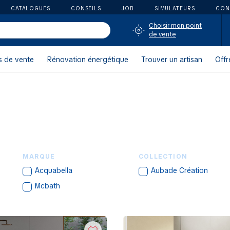
CATALOGUES
CONSEILS
JOB
SIMULATEURS
CON
Choisir mon point
de vente
s de vente
Rénovation énergétique
Trouver un artisan
Offr
MARQUE
COLLECTION
Acquabella
Aubade Création
Mcbath