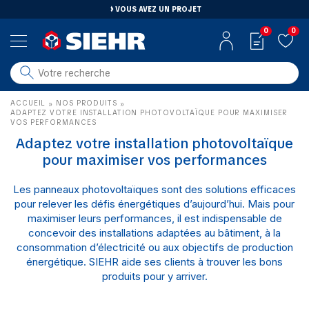
VOUS AVEZ UN PROJET
0
0
salle de bain
ACCUEIL
NOS PRODUITS
»
»
carrelage
ADAPTEZ VOTRE INSTALLATION PHOTOVOLTAÏQUE POUR MAXIMISER
VOS PERFORMANCES
outillage
Adaptez votre installation photovoltaïque
photovoltaïque
pour maximiser vos performances
matériaux
Les panneaux photovoltaïques sont des solutions efficaces
aménagement
pour relever les défis énergétiques d’aujourd’hui. Mais pour
maximiser leurs performances, il est indispensable de
concevoir des installations adaptées au bâtiment, à la
consommation d’électricité ou aux objectifs de production
énergétique. SIEHR aide ses clients à trouver les bons
produits pour y arriver.