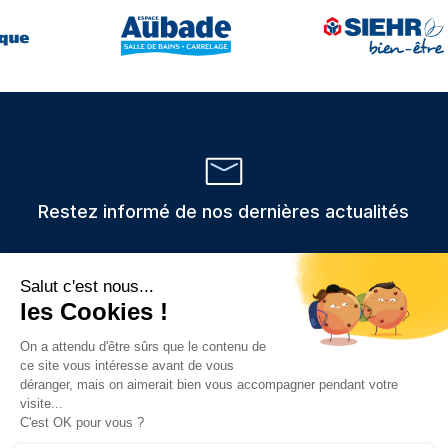
Restez informé de nos dernières actualités
Veuillez
Les informations recueillies via ce formulaire sont stockées et
utilisées uniquement pour traiter votre demande,
laisser
conformément au RGPD.
ce
champ
vide.