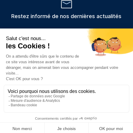
Restez informé de nos dernières actualités
Veuillez
Les informations recueillies via ce formulaire sont stockées et
utilisées uniquement pour traiter votre demande,
laisser
conformément au RGPD.
ce
champ
vide.
Prendre rendez-vous
Consulter nos c
Contacter
App