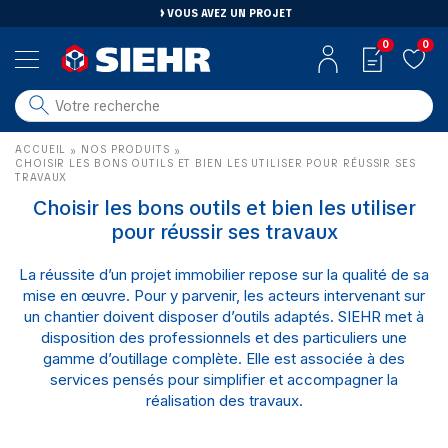
VOUS AVEZ UN PROJET
0
0
salle de bain
ACCUEIL
NOS PRODUITS
»
»
carrelage
CHOISIR LES BONS OUTILS ET BIEN LES UTILISER POUR RÉUSSIR SES
TRAVAUX
outillage
Choisir les bons outils et bien les utiliser
photovoltaïque
pour réussir ses travaux
matériaux
La réussite d’un projet immobilier repose sur la qualité de sa
aménagement
mise en œuvre. Pour y parvenir, les acteurs intervenant sur
un chantier doivent disposer d’outils adaptés. SIEHR met à
disposition des professionnels et des particuliers une
gamme d’outillage complète. Elle est associée à des
services pensés pour simplifier et accompagner la
réalisation des travaux.