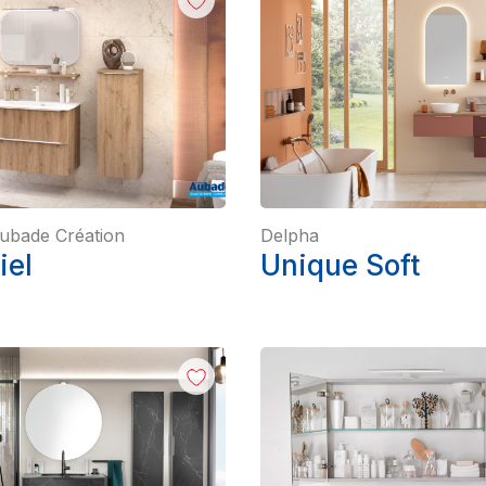
ubade Création
Delpha
iel
Unique Soft