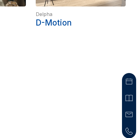
Delpha
D-Motion