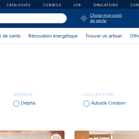
CATALOGUES
CONSEILS
JOB
SIMULATEURS
CON
Choisir mon point
de vente
s de vente
Rénovation énergétique
Trouver un artisan
Offr
MARQUE
COLLECTION
Delpha
Aubade Création