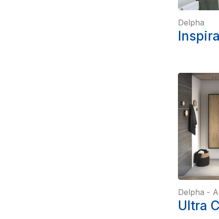
Delpha
Inspir
Delpha
-
A
Ultra 