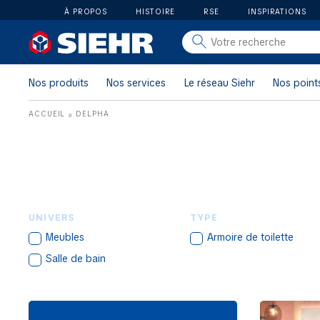
À PROPOS
HISTOIRE
RSE
INSPIRATIONS
salle de bain
carrelage
Nos produits
Nos services
Le réseau Siehr
Nos point
outillage
ACCUEIL
DELPHA
»
photovoltaïque
matériaux
aménagement
UNIVERS
TYPE
Meubles
Armoire de toilette
Salle de bain