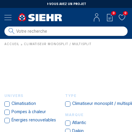
VOUS AVEZ UN PROJET
0
0
salle de bain
ACCUEIL
CLIMATISEUR MONOSPLIT / MULTISPLIT
»
carrelage
outillage
photovoltaïque
matériaux
aménagement
UNIVERS
TYPE
Climatisation
Climatiseur monosplit / multispli
Pompes à chaleur
MARQUE
Énergies renouvelables
Atlantic
Daikin