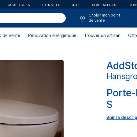
CATALOGUES
CONSEILS
JOB
SIMULATEURS
CON
Choisir mon point
de vente
s de vente
Rénovation énergétique
Trouver un artisan
Offr
AddSto
Hansgr
Porte-
S
Voir la descri