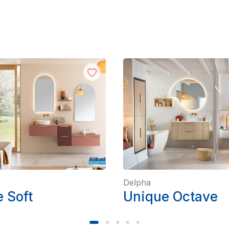
Delpha
 Soft
Unique Octave