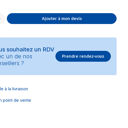
Ajouter à mon devis
us souhaitez un RDV
ec un de nos
Prendre rendez-vous
seillers ?
e à la livraison
en point de vente