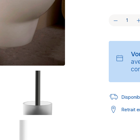
Vo
av
con
Disponibl
Retrait 