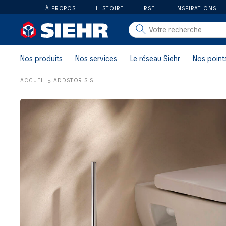
À PROPOS
HISTOIRE
RSE
INSPIRATIONS
salle de bain
carrelage
Nos produits
Nos services
Le réseau Siehr
Nos point
outillage
ACCUEIL
ADDSTORIS S
»
photovoltaïque
matériaux
aménagement