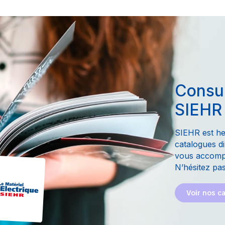
Consul
SIEHR
SIEHR est he
catalogues di
vous accompa
N’hésitez pas
Voir nos c