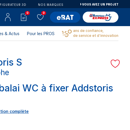
VOUS AVEZ UN PROJET
FIGURATEUR 3D
NOS MARQUES
0
0
ans de confiance,
es & Actus
Pour les PROS
de service et d’innovation
ris S
ohe
balai WC à fixer Addstoris
ption complète