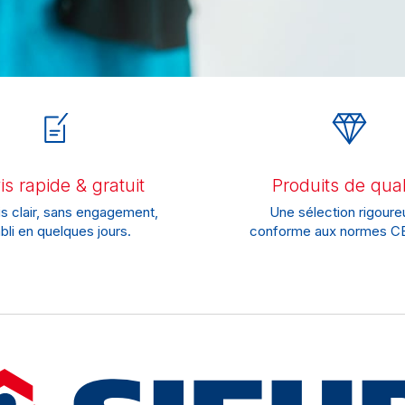
s rapide & gratuit
Produits de qual
s clair, sans engagement,
Une sélection rigoure
bli en quelques jours.
conforme aux normes CE