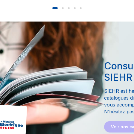
Consul
SIEHR
SIEHR est he
catalogues di
vous accompa
N’hésitez pas
Voir nos c