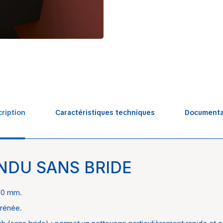
ription
Caractéristiques techniques
Documenta
NDU SANS BRIDE
tte-ardosa-vb
Salle d
Villero
560 mm.
rénée.
Aubade