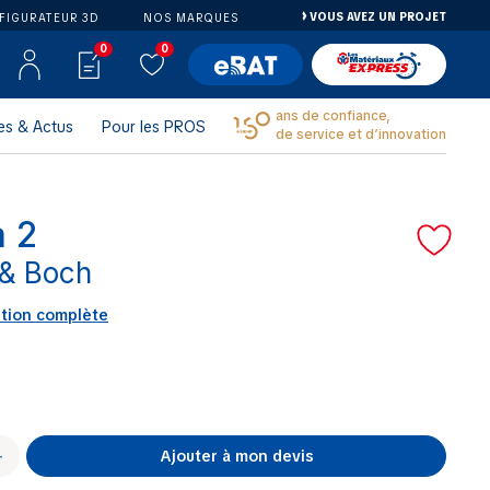
VOUS AVEZ UN PROJET
FIGURATEUR 3D
NOS MARQUES
0
0
ans de confiance,
es & Actus
Pour les PROS
de service et d’innovation
a 2
 & Boch
ption complète
Ajouter à mon devis