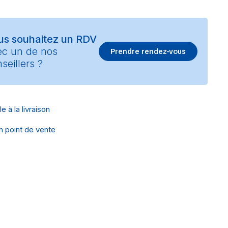
us souhaitez un RDV
ec un de nos
Prendre rendez-vous
seillers ?
e à la livraison
en point de vente