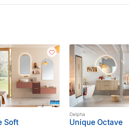
Delpha
 Soft
Unique Octave