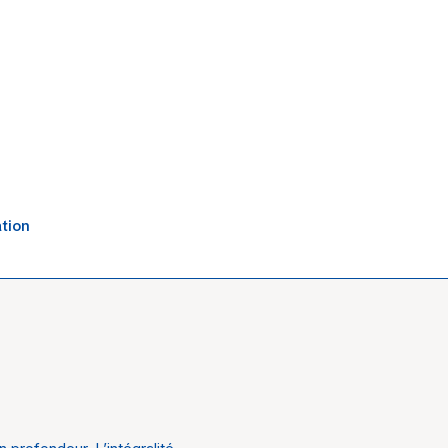
tion
e bain
y & Boch
 Création