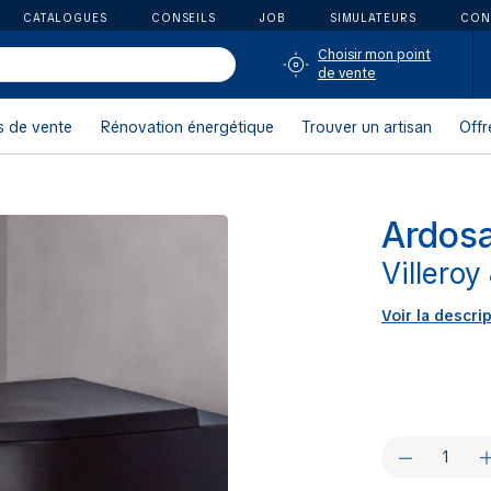
CATALOGUES
CONSEILS
JOB
SIMULATEURS
CON
Choisir mon point
de vente
s de vente
Rénovation énergétique
Trouver un artisan
Offr
Ardos
Villeroy
Voir la descri