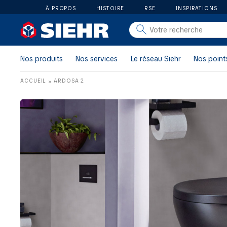
À PROPOS
HISTOIRE
RSE
INSPIRATIONS
salle de bain
carrelage
Nos produits
Nos services
Le réseau Siehr
Nos point
outillage
ACCUEIL
ARDOSA 2
»
photovoltaïque
matériaux
aménagement