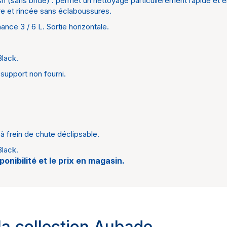
h (sans bride) : permet un nettoyage particulièrement rapide et en
L. 375 
re et rincée sans éclaboussures.
mm
nce 3 / 6 L. Sortie horizontale.
DirectF
Black.
Noir m
support non fourni.
Caréné
5 ans
 à frein de chute déclipsable.
Black.
sponibilité et le prix en magasin.
 la collection Aubade