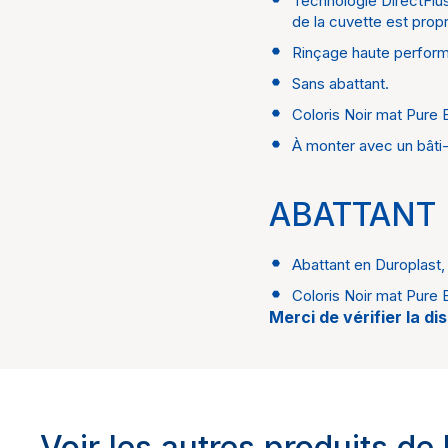
Technologie DirectFlus
Dimensions
de la cuvette est prop
Rinçage haute performa
Sans abattant.
Technologie
Coloris Noir mat Pure 
Coloris
À monter avec un bâti-
Design
ABATTANT
Garantie
Abattant en Duroplast,
Coloris Noir mat Pure 
Merci de vérifier la di
Voir les autres produits de