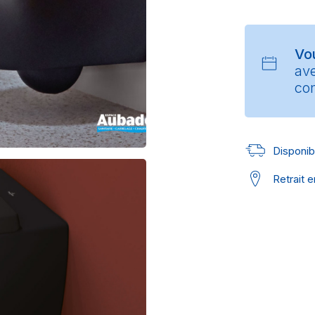
Vo
av
con
Disponibl
Retrait 