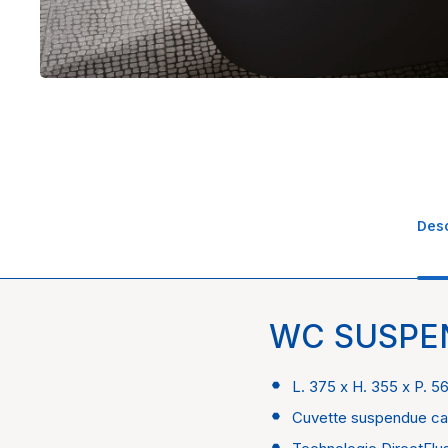
Desc
WC SUSPE
1651589348,8638-cuve
Univers
Marque
L. 375 x H. 355 x P. 
Cuvette suspendue ca
Collection