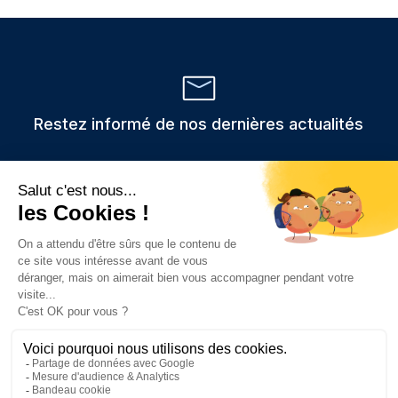
Restez informé de nos dernières actualités
Veuillez
Les informations recueillies via ce formulaire sont stockées et
utilisées uniquement pour traiter votre demande,
laisser
conformément au RGPD.
ce
champ
vide.