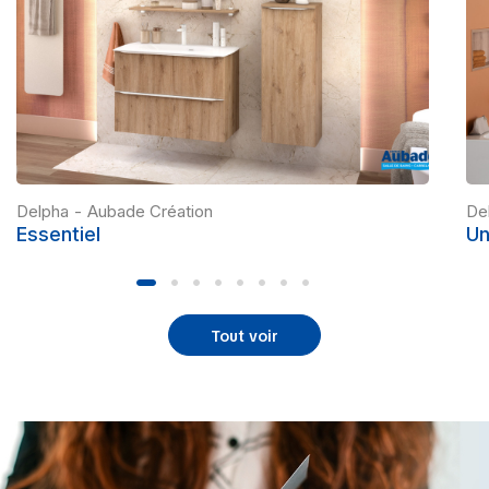
Delpha
-
Aubade Création
De
Essentiel
Un
Tout voir