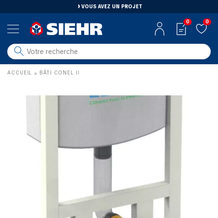
VOUS AVEZ UN PROJET
0
0
salle de bain
ACCUEIL
BÂTI CONEL II
»
carrelage
outillage
photovoltaïque
matériaux
aménagement