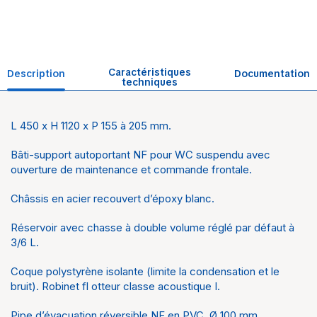
Caractéristiques
Description
Documentation
techniques
L 450 x H 1120 x P 155 à 205 mm.
Univers
Toilettes
Bâti-support autoportant NF pour WC suspendu avec
Marque
Conel
ouverture de maintenance et commande frontale.
Châssis en acier recouvert d’époxy blanc.
Réservoir avec chasse à double volume réglé par défaut à
3/6 L.
Coque polystyrène isolante (limite la condensation et le
bruit). Robinet fl otteur classe acoustique I.
Pipe d’évacuation réversible NF en PVC, Ø 100 mm,