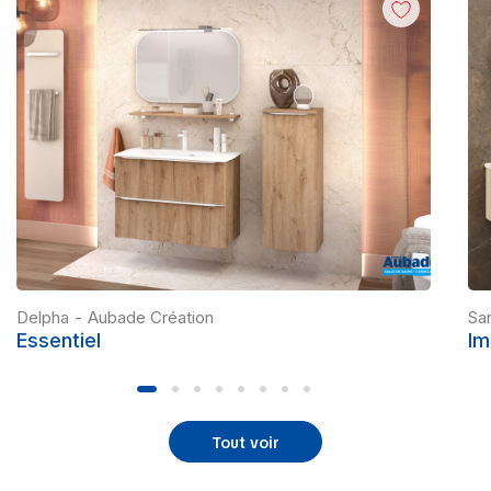
Delpha
-
Aubade Création
San
Essentiel
Im
Tout voir