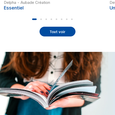
Delpha
-
Aubade Création
De
Essentiel
Un
Tout voir