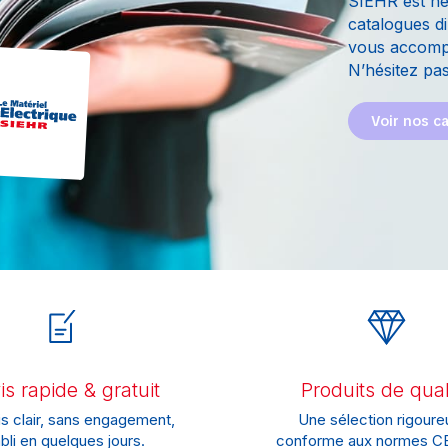
SIEHR est he
catalogues di
vous accompa
N’hésitez pas
Voir nos c
s rapide & gratuit
Produits de qual
s clair, sans engagement,
Une sélection rigoure
bli en quelques jours.
conforme aux normes CE