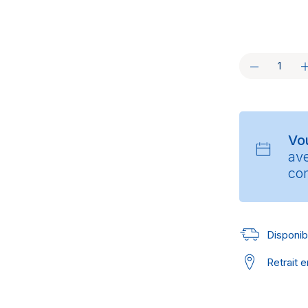
Vo
av
con
Disponibl
Retrait 