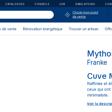
CATALOGUES
CONSEILS
JOB
SIMULATEURS
CON
Choisir mon point
de vente
s de vente
Rénovation énergétique
Trouver un artisan
Offr
Mytho
Franke
Cuve 
Raffinée et 
ceux qui ont
minimaliste.
Voir la descri