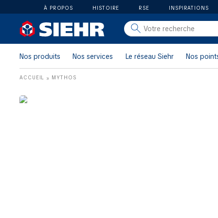
À PROPOS
HISTOIRE
RSE
INSPIRATIONS
salle de bain
carrelage
Nos produits
Nos services
Le réseau Siehr
Nos point
outillage
ACCUEIL
MYTHOS
»
photovoltaïque
matériaux
aménagement