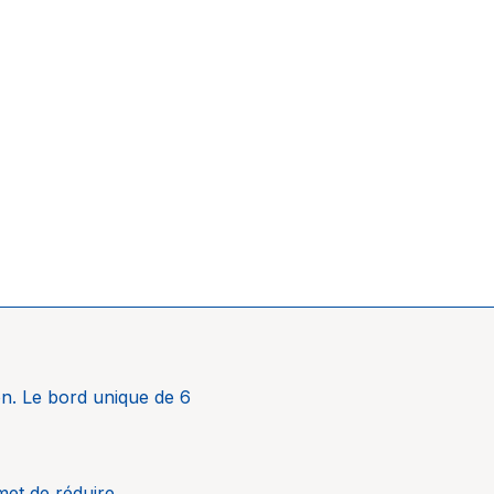
e bain
on. Le bord unique de 6
met de réduire