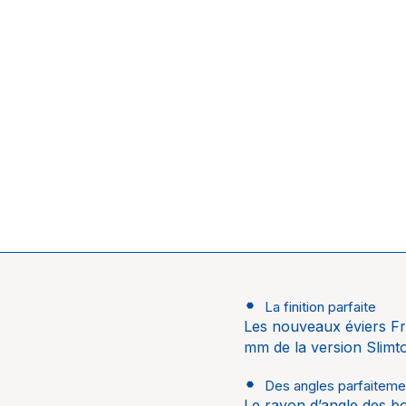
La finition parfaite
Univers
Les nouveaux éviers Fr
Marque
mm de la version Slimtop
Des angles parfaiteme
Le rayon d’angle des bo