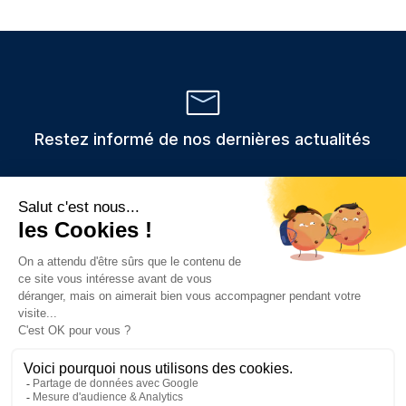
Restez informé de nos dernières actualités
Veuillez
Les informations recueillies via ce formulaire sont stockées et
utilisées uniquement pour traiter votre demande,
laisser
conformément au RGPD.
ce
champ
vide.