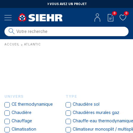
VOUS AVEZ UN PROJET
0
0
salle de bain
ACCUEIL
ATLANTIC
»
carrelage
outillage
photovoltaïque
matériaux
aménagement
UNIVERS
TYPE
CE thermodynamique
Chaudière sol
Chaudière
Chaudières murales gaz
Chauffage
Chauffe-eau thermodynamiqu
Climatisation
Climatiseur monosplit / multispli