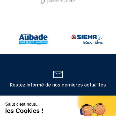
Restez informé de nos dernières actualités
Veuillez
Les informations recueillies via ce formulaire sont stockées et