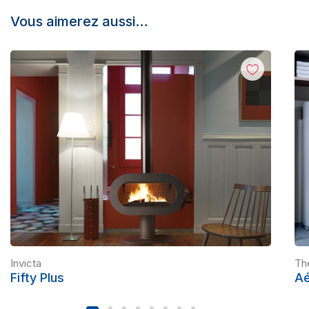
Vous aimerez aussi…
Invicta
Th
Fifty Plus
A